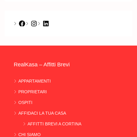
Facebook
Instagram
LinkedIn
RealKasa – Affitti Brevi
APPARTAMENTI
PROPRIETARI
OSPITI
AFFIDACI LA TUA CASA
AFFITTI BREVI A CORTINA
CHI SIAMO