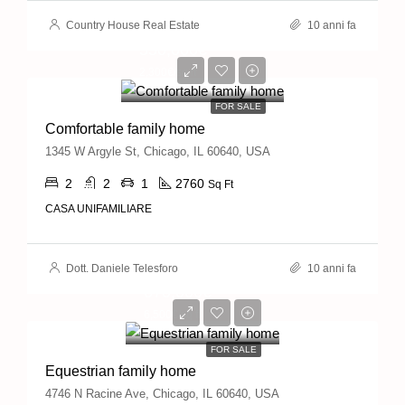
Country House Real Estate
10 anni fa
550,000€
2,300€/sq ft
FOR SALE
Comfortable family home
1345 W Argyle St, Chicago, IL 60640, USA
2
2
1
2760
Sq Ft
CASA UNIFAMILIARE
Dott. Daniele Telesforo
10 anni fa
670,000€
6,500€/sq ft
FOR SALE
Equestrian family home
4746 N Racine Ave, Chicago, IL 60640, USA