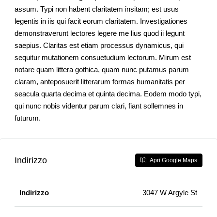
assum. Typi non habent claritatem insitam; est usus
legentis in iis qui facit eorum claritatem. Investigationes
demonstraverunt lectores legere me lius quod ii legunt
saepius. Claritas est etiam processus dynamicus, qui
sequitur mutationem consuetudium lectorum. Mirum est
notare quam littera gothica, quam nunc putamus parum
claram, anteposuerit litterarum formas humanitatis per
seacula quarta decima et quinta decima. Eodem modo typi,
qui nunc nobis videntur parum clari, fiant sollemnes in
futurum.
Indirizzo
Apri Google Maps
Indirizzo
3047 W Argyle St