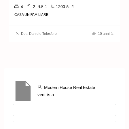
4
2
1
1200
Sq Ft
CASA UNIFAMILIARE
Dott. Daniele Telesforo
10 anni fa
Modern House Real Estate
vedi lista