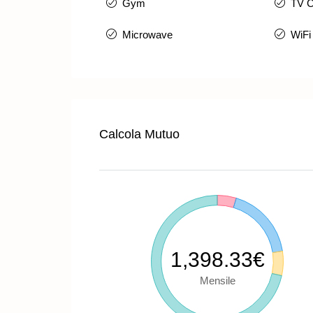
Gym
TV C
Microwave
WiFi
Calcola Mutuo
1,398.33€
Mensile