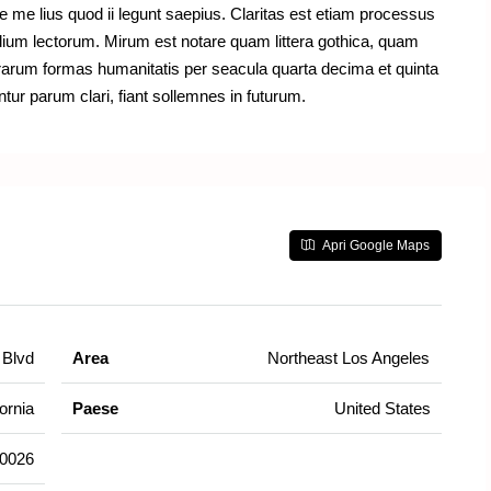
 me lius quod ii legunt saepius. Claritas est etiam processus
ium lectorum. Mirum est notare quam littera gothica, quam
rarum formas humanitatis per seacula quarta decima et quinta
ur parum clari, fiant sollemnes in futurum.
Apri Google Maps
 Blvd
Area
Northeast Los Angeles
fornia
Paese
United States
0026