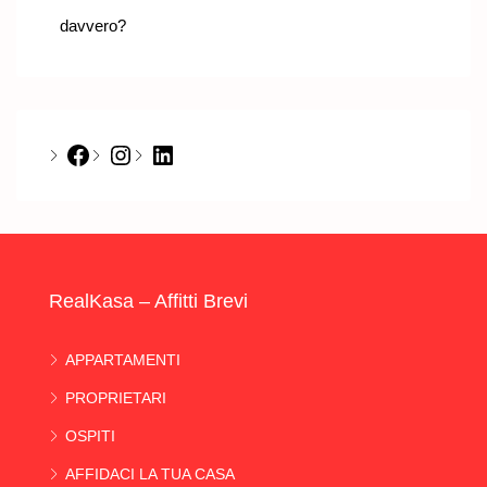
davvero?
Facebook
Instagram
LinkedIn
RealKasa – Affitti Brevi
APPARTAMENTI
PROPRIETARI
OSPITI
AFFIDACI LA TUA CASA