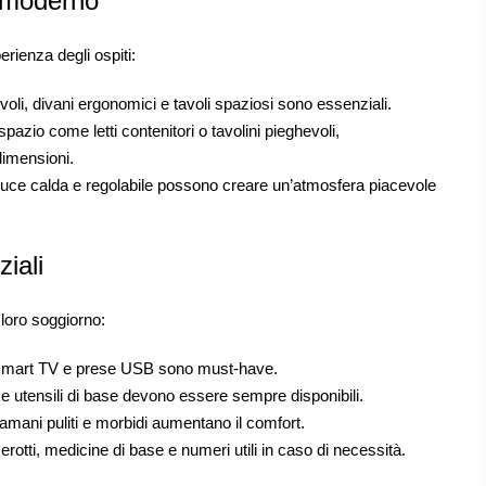
e moderno
rienza degli ospiti:
evoli, divani ergonomici e tavoli spaziosi sono essenziali.
spazio come letti contenitori o tavolini pieghevoli,
dimensioni.
uce calda e regolabile possono creare un’atmosfera piacevole
iali
 loro soggiorno:
smart TV e prese USB sono must-have.
e e utensili di base devono essere sempre disponibili.
mani puliti e morbidi aumentano il comfort.
erotti, medicine di base e numeri utili in caso di necessità.