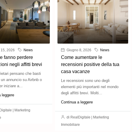
 15, 2026
News
Giugno 8, 2026
News
he fanno perdere
Come aumentare le
oni negli affitti brevi
recensioni positive della tua
casa vacanze
rietari pensano che basti
 un annuncio su Airbnb o
Le recensioni sono uno degli
r iniziare a...
elementi più importanti nel mondo
degli affitti brevi. Molti...
a leggere
Continua a leggere
igitale | Marketing
di RealDigitale | Marketing
e
Immobiliare