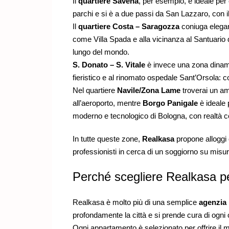
Il
quartiere Savena
, per esempio, è ideale per 
parchi e si è a due passi da San Lazzaro, con i
Il
quartiere Costa – Saragozza
coniuga eleganz
come Villa Spada e alla vicinanza al Santuario d
lungo del mondo.
S. Donato – S. Vitale
è invece una zona dinamica
fieristico e al rinomato ospedale Sant’Orsola: 
Nel quartiere
Navile/Zona Lame
troverai un am
all’aeroporto, mentre
Borgo Panigale
è ideale p
moderno e tecnologico di Bologna, con realtà co
In tutte queste zone,
Realkasa
propone alloggi c
professionisti in cerca di un soggiorno su misur
Perché scegliere Realkasa p
Realkasa è molto più di una semplice
agenzia
profondamente la città e si prende cura di ogni
Ogni appartamento è selezionato per offrire il 