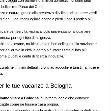
chi viaggia con bambini o animali domestici: ci sono tanti
l bellissimo Parco dei Cedri.
a e natura, grazie alla presenza di ville storiche, aree verdi
i San Luca, raggiungibile anche a piedi lungo il portico più
 e ben servita, vicina al polo universitario, al quartiere
comoda per ogni tipo di esigenza.
biente giovane, multiculturale e ben collegato alla stazione e
er chi arriva in città in aereo o è interessato al lato più
me Ducati e centri di ricerca innovativi.
urati nei minimi dettagli, pronti ad accogliere turisti, famiglie e
a.
er le tue vacanze a Bologna
 immobiliare a Bologna
: è un team locale che conosce
 ospite come se fosse a casa propria.
massimo del comfort e della praticità, con assistenza dedicata,